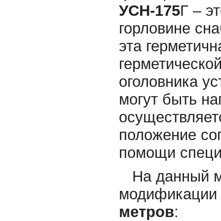
УСН-175
Г – э
горловине сн
эта герметичн
герметической
оголовника ус
могут быть на
осуществляетс
положение со
помощи специ
На данный м
модификаци
метров
: