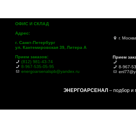
ОФИС И СКЛАД
Адрес:
г. Москв
г. Санкт-Петербург
ул. Кантемировская 39, Литера А
Прием заказов:
Прием зак
(812) 981-43-74
8-967-535-05-95
8-967-5
energoarsenalspb@yandex.ru
enl77@y
ЭНЕРГОАРСЕНАЛ
– подбор и 