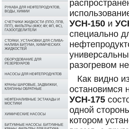
распространё
РУКАВА ДЛЯ НЕФТЕПРОДУКТОВ,
использовани
ВОДЫ, ХИМИИ
УСН-150
и
УС
СЧЕТЧИКИ ЖИДКОСТИ (ППО, ППВ,
ППТ), ФИЛЬТРЫ (ФЖУ, ФУ, ФП, ФС),
ГАЗООТДЕЛИТЕЛИ
специально д
СТОЯКИ, УСТАНОВКИ ДЛЯ СЛИВА-
нефтепродукто
НАЛИВА БИТУМА, ХИМИЧЕСКИХ
ЖИДКОСТЕЙ
универсальны
ОБОРУДОВАНИЕ ДЛЯ
разогревом н
РЕЗЕРВУАРОВ
НАСОСЫ ДЛЯ НЕФТЕПРОДУКТОВ
Как видно из 
КРАНЫ ШАРОВЫЕ, ЗАДВИЖКИ,
остановимся 
КЛАПАНЫ ОБРАТНЫЕ
УСН-175
состо
НЕФТЕНАЛИВНЫЕ ЭСТАКАДЫ И
МОСТИКИ
одной сторон
ХИМИЧЕСКИЕ НАСОСЫ
котором уста
БИТУМНЫЕ НАСОСЫ. БИТУМНЫЕ
КРАНЫ. ФИЛЬТРЫ ДЛЯ БИТУМА