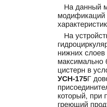
На данный мо
модификаци
характеристик
На устройств
гидроциркуляр
нижних слоев 
максимально 
цистерн в усл
УСН-175
Г дов
присоединител
который, при
греющий проду