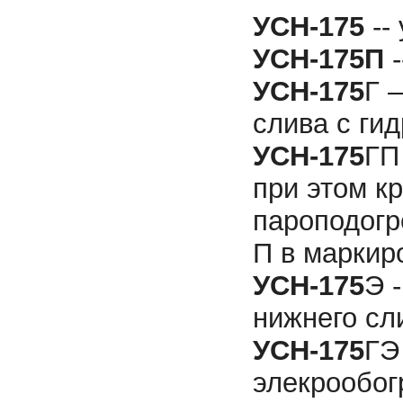
УСН-175
--
УСН-175П
-
УСН-175
Г 
слива с ги
УСН-175
ГП
при этом к
пароподогр
П в маркир
УСН-175
Э 
нижнего сл
УСН-175
ГЭ
элекрообог